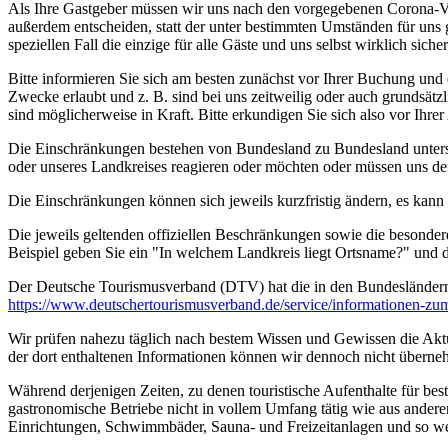
Als Ihre Gastgeber müssen wir uns nach den vorgegebenen Corona-V
außerdem entscheiden, statt der unter bestimmten Umständen für uns 
speziellen Fall die einzige für alle Gäste und uns selbst wirklich sich
Bitte informieren Sie sich am besten zunächst vor Ihrer Buchung und
Zwecke erlaubt und z. B. sind bei uns zeitweilig oder auch grundsä
sind möglicherweise in Kraft. Bitte erkundigen Sie sich also vor Ih
Die Einschränkungen bestehen von Bundesland zu Bundesland unterschi
oder unseres Landkreises reagieren oder möchten oder müssen uns de
Die Einschränkungen können sich jeweils kurzfristig ändern, es kan
Die jeweils geltenden offiziellen Beschränkungen sowie die besonder
Beispiel geben Sie ein "In welchem Landkreis liegt Ortsname?" und
Der Deutsche Tourismusverband (DTV) hat die in den Bundesländer
https://www.deutscher­tourismusverband.de/­service/­informationen-z
Wir prüfen nahezu täglich nach bestem Wissen und Gewissen die Aktual
der dort enthaltenen Informationen können wir dennoch nicht überne
Während derjenigen Zeiten, zu denen touristische Aufenthalte für bes
gastronomische Betriebe nicht in vollem Umfang tätig wie aus andere
Einrichtungen, Schwimmbäder, Sauna- und Freizeitanlagen und so we