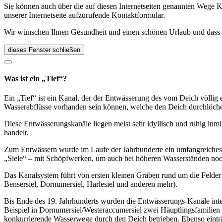
Sie können auch über die auf diesen Internetseiten genannten Wege K
unserer Internetseite aufzurufende Kontaktformular.
Wir wünschen Ihnen Gesundheit und einen schönen Urlaub und dass Si
dieses Fenster schließen
Was ist ein „Tief“?
Ein „Tief“ ist ein Kanal, der der Entwässerung des vom Deich völlig 
Wasserabflüsse vorhanden sein können, welche den Deich durchlöch
Diese Entwässerungskanäle liegen meist sehr idyllisch und ruhig inmit
handelt.
Zum Entwässern wurde im Laufe der Jahrhunderte ein umfangreiches K
„Siele“ – mit Schöpfwerken, um auch bei höheren Wasserständen noc
Das Kanalsystem führt von ersten kleinen Gräben rund um die Felder 
Bensersiel, Dornumersiel, Harlesiel und anderen mehr).
Bis Ende des 19. Jahrhunderts wurden die Entwässerungs-Kanäle inten
Beispiel in Dornumersiel/Westeraccumersiel zwei Häuptlingsfamilien
konkurrierende Wasserwege durch den Deich betrieben. Ebenso einträg