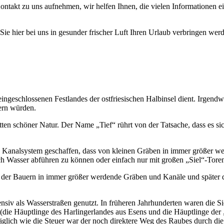
ontakt zu uns aufnehmen, wir helfen Ihnen, die vielen Informationen 
e hier bei uns in gesunder frischer Luft Ihren Urlaub verbringen wer
eingeschlossenen Festlandes der ostfriesischen Halbinsel dient. Irgend
ern würden.
ten schöner Natur. Der Name „Tief“ rührt von der Tatsache, dass es sic
analsystem geschaffen, dass von kleinen Gräben in immer größer werd
h Wasser abführen zu können oder einfach nur mit großen „Siel“-Tore
der Bauern in immer größer werdende Gräben und Kanäle und später dan
siv als Wasserstraßen genutzt. In früheren Jahrhunderten waren die S
 (die Häuptlinge des Harlingerlandes aus Esens und die Häuptlinge der
lich wie die Steuer war der noch direktere Weg des Raubes durch die 