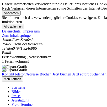
Unsere Internetseiten verwenden für die Dauer Ihres Besuches Cooki
Nach Verlassen dieser Internetseiten sowie Schließen des Internet-B
Annehmen
Sie können auch das verwenden jeglicher Cookies verweigern. Klicken
funktionieren.
Alle ablehnen
Datenschutz
|
Impressum
Zum Inhalt springen
Anton-Esen-Straße 8
26427 Esens bei Bensersiel
Telefon
04971 9246986
Email
Ferienwohnung „Nordseebutze“
1 Ferienwohnung
Kontakt
Telefon/Adresse
Buchen!
Jetzt buchen!
Jetzt sofort buchen!
Anf
Menü öffnen
Startseite
Bilder
Preise
Ausstattung
Freie Termine