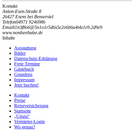
Kontakt
Anton-Esen-Straße 8
26427 Esens bei Bensersiel
Telefon
04971 9246986
Email
i
1
n
3
f
8
o
6
@
5
n
1
o
1
r
5
d
6
s
5
e
2
e
6
b
6
u
4
t
4
z
1
e
9
.
2
d
9
e
9
www.nordseebutze.de
Inhalte
Ausstattung
Bilder
Datenschutz-Erklärung
Freie Termine
Gästebuch
Grundriss
Impressum
Jetzt buchen!
Kontakt
Preise
Reiseversicherung
Startseite
„Umzu“
Vermieter-Login
Wo genau?