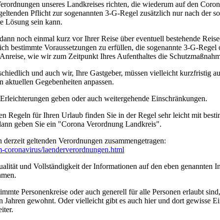
erordnungen unseres Landkreises richten, die wiederum auf den Coro
geltenden Pflicht zur sogenannten 3-G-Regel zusätzlich nur nach der s
ere Lösung sein kann.
 dann noch einmal kurz vor Ihrer Reise über eventuell bestehende Rei
tzlich bestimmte Voraussetzungen zu erfüllen, die sogenannte 3-G-Rege
rer Anreise, wie wir zum Zeitpunkt Ihres Aufenthaltes die Schutzmaßn
edlich und auch wir, Ihre Gastgeber, müssen vielleicht kurzfristig a
n aktuellen Gegebenheiten anpassen.
n Erleichterungen geben oder auch weitergehende Einschränkungen.
en Regeln für Ihren Urlaub finden Sie in der Regel sehr leicht mit b
 dann geben Sie ein "Corona Verordnung Landkreis".
n derzeit geltenden Verordnungen zusammengetragen:
um-coronavirus/­laenderverordnungen.html
ität und Vollständigkeit der Informationen auf den eben genannten Int
hmen.
timmte Personenkreise oder auch generell für alle Personen erlaubt sin
n Jahren gewohnt. Oder vielleicht gibt es auch hier und dort gewisse E
iter.