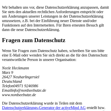
Wir behalten uns vor, diese Datenschutzerklärung anzupassen, damit
Sie stets den aktuellen rechtlichen Anforderungen entspricht oder
um Änderungen unserer Leistungen in der Datenschutzerklärung
umzusetzen, z.B. bei der Einführung neuer Dienste und/oder
Funktionen auf den Internetseiten. Für Ihren erneuten Besuch gilt
dann die neue Datenschutzerklärung.
Fragen zum Datenschutz
Wenn Sie Fragen zum Datenschutz haben, schreiben Sie uns bitte
eine E-Mail oder wenden Sie sich direkt an die für den Datenschutz
verantwortliche Person in unserer Organisation:
Neele Heckmann
Marz 9
26427 Neuharlingersiel
Deutschland
Telefon
04971 9246986
Email
i
n
f
o
@
n
o
r
d
s
e
e
b
u
t
z
e
.
d
e
www.nordseebutze.de
Die Datenschutzerklärung wurde in Teilen mit dem
Datenschutzerklärungs-Generator der activeMind AG
erstellt bzw.