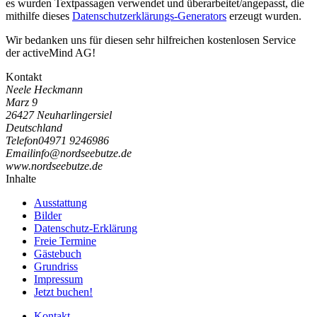
es wurden Textpassagen verwendet und überarbeitet/angepasst, die
mithilfe dieses
Datenschutzerklärungs-Generators
erzeugt wurden.
Wir bedanken uns für diesen sehr hilfreichen kostenlosen Service
der activeMind AG!
Kontakt
Neele Heckmann
Marz 9
26427 Neuharlingersiel
Deutschland
Telefon
04971 9246986
Email
i
n
f
o
@
n
o
r
d
s
e
e
b
u
t
z
e
.
d
e
www.nordseebutze.de
Inhalte
Ausstattung
Bilder
Datenschutz-Erklärung
Freie Termine
Gästebuch
Grundriss
Impressum
Jetzt buchen!
Kontakt