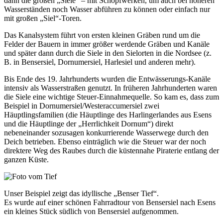
dann die großen „Siele“ – mit Schöpfwerken, um auch bei höheren
Wasserständen noch Wasser abführen zu können oder einfach nur
mit großen „Siel“-Toren.
Das Kanalsystem führt von ersten kleinen Gräben rund um die
Felder der Bauern in immer größer werdende Gräben und Kanäle
und später dann durch die Siele in den Sielorten in die Nordsee (z.
B. in Bensersiel, Dornumersiel, Harlesiel und anderen mehr).
Bis Ende des 19. Jahrhunderts wurden die Entwässerungs-Kanäle
intensiv als Wasserstraßen genutzt. In früheren Jahrhunderten waren
die Siele eine wichtige Steuer-Einnahmequelle. So kam es, dass zum
Beispiel in Dornumersiel/Westeraccumersiel zwei
Häuptlingsfamilien (die Häuptlinge des Harlingerlandes aus Esens
und die Häuptlinge der „Herrlichkeit Dornum“) direkt
nebeneinander sozusagen konkurrierende Wasserwege durch den
Deich betrieben. Ebenso einträglich wie die Steuer war der noch
direktere Weg des Raubes durch die küstennahe Piraterie entlang der
ganzen Küste.
Unser Beispiel zeigt das idyllische „Benser Tief“.
Es wurde auf einer schönen Fahrradtour von Bensersiel nach Esens
ein kleines Stück südlich von Bensersiel aufgenommen.