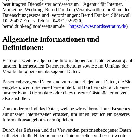
beauftragten Dienstleister nordseetraum – Agentur für Internet,
Marketing, Werbung, Bernd Dunker (Verantwortlich im Sinne der
Datenschutzgesetze und -verordnungen: Bernd Dunker, Süderwall
10, 26427 Esens, Telefon 04971 926920,
b
e
r
n
d
.
d
u
n
k
e
r
@
n
o
r
d
s
e
e
t
r
a
u
m
.
d
e
–
https://www.nordseetraum.de
).
Allgemeine Informationen und
Definitionen:
Es folgen weitere allgemeine Informationen zur Datenerfassung auf
unseren Internetseiten Datenverarbeitung sowie zum Umfang der
Verarbeitung personenbezogener Daten:
Personenbezogene Daten sind zum einen diejenigen Daten, die Sie
eingeben, wenn Sie eine Ferienunterkunft buchen oder auch eines
unserer Kontaktformulare oder eines unserer Gästebücher nutzen,
also ausfüllen.
Zum anderen sind das Daten, welche wir während Ihres Besuches
auf unseren Internetseiten erfassen, um Ihnen letztlich ein besseres
Informationsangebot zu ermöglichen.
Durch das Erfassen und das Verwenden personenbezogener Daten
soll letztlich die Nutzung unserer Internetseiten verbessert werden