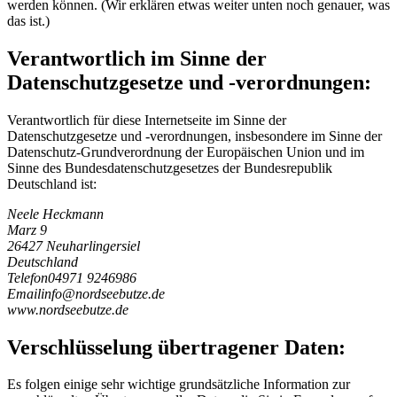
werden können. (Wir erklären etwas weiter unten noch genauer, was
das ist.)
Verantwortlich im Sinne der
Datenschutzgesetze und -verordnungen:
Verantwortlich für diese Internetseite im Sinne der
Datenschutzgesetze und -verordnungen, insbesondere im Sinne der
Datenschutz-Grundverordnung der Europäischen Union und im
Sinne des Bundesdatenschutzgesetzes der Bundesrepublik
Deutschland ist:
Neele Heckmann
Marz 9
26427 Neuharlingersiel
Deutschland
Telefon
04971 9246986
Email
i
n
f
o
@
n
o
r
d
s
e
e
b
u
t
z
e
.
d
e
www.nordseebutze.de
Verschlüsselung übertragener Daten:
Es folgen einige sehr wichtige grundsätzliche Information zur